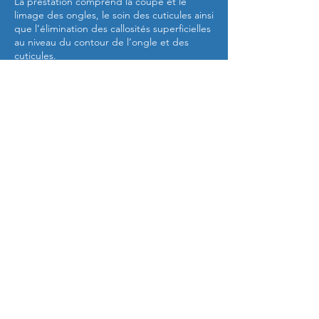
La prestation comprend la coupe et le
limage des ongles, le soin des cuticules ainsi
que l’élimination des callosités superficielles
au niveau du contour de l’ongle et des
cuticules.
Enfin, une hydratation est appliquée afin de
nourrir la peau et laisser vos pieds doux,
frais et parfaitement soignés.
Coordonnées
David Teniersstraat 167, Vilvoorde, Belgium
Mé'Nails & Beauty