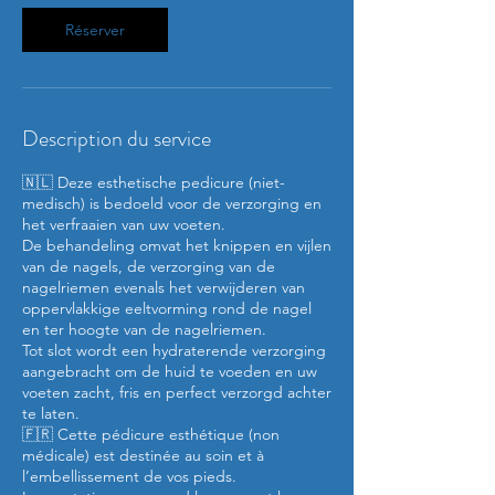
m
i
Réserver
n
Description du service
🇳🇱 Deze esthetische pedicure (niet-
medisch) is bedoeld voor de verzorging en
het verfraaien van uw voeten.
De behandeling omvat het knippen en vijlen
van de nagels, de verzorging van de
nagelriemen evenals het verwijderen van
oppervlakkige eeltvorming rond de nagel
en ter hoogte van de nagelriemen.
Tot slot wordt een hydraterende verzorging
aangebracht om de huid te voeden en uw
voeten zacht, fris en perfect verzorgd achter
te laten.
🇫🇷 Cette pédicure esthétique (non
médicale) est destinée au soin et à
l’embellissement de vos pieds.