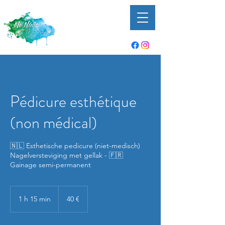
Pédicure esthétique
(non médical)
🇳🇱 Esthetische pedicure (niet-medisch)
Nagelversteviging met gellak - 🇫🇷
Gainage semi-permanent
40
euros
1 h 15 min
1
40 €
1
5